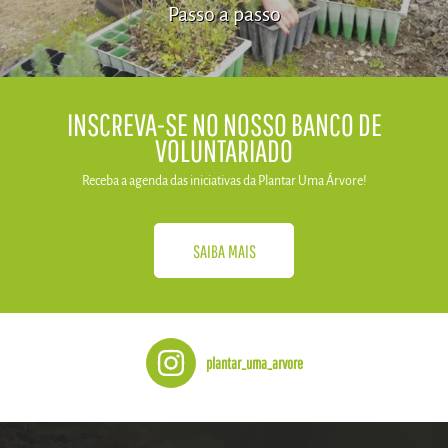
Passo a passo
​INSCREVA-SE NO NOSSO BANCO DE
VOLUNTARIADO
Receba a agenda das iniciativas da​ Plantar Uma Árvore!
SAIBA MAIS
plantar_uma_arvore