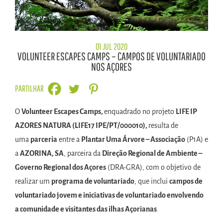
01 JUL 2020
VOLUNTEER ESCAPES CAMPS – CAMPOS DE VOLUNTARIADO
NOS AÇORES
PARTILHAR
O
Volunteer Escapes Camps,
enquadrado no projeto
LIFE IP
AZORES NATURA (LIFE17 IPE/PT/000010),
resulta de
uma
parceria
entre a
Plantar Uma Árvore – Associação
(P1A) e
a
AZORINA, SA
, parceira da
Direção Regional de Ambiente –
Governo Regional dos Açores
(DRA-GRA), com o objetivo de
realizar um
programa de voluntariado
, que inclui
campos de
voluntariado jovem e iniciativas de voluntariado envolvendo
a comunidade e visitantes das ilhas Açorianas
.