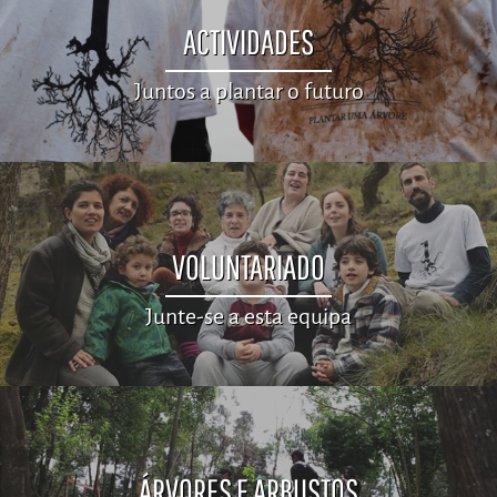
ACTIVIDADES
Juntos a plantar o futuro
VOLUNTARIADO
Junte-se a esta equipa
ÁRVORES E ARBUSTOS