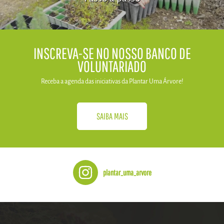
​INSCREVA-SE NO NOSSO BANCO DE
VOLUNTARIADO
Receba a agenda das iniciativas da​ Plantar Uma Árvore!
SAIBA MAIS
plantar_uma_arvore