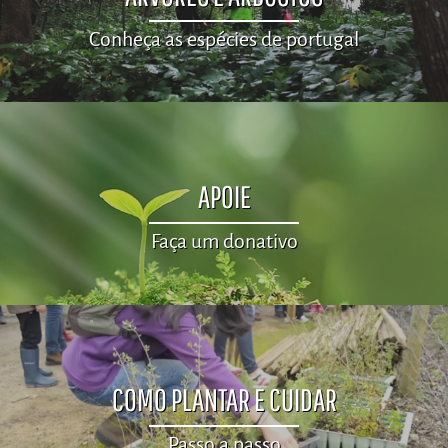
Conheça as espécies de portugal
APOIE
Faça um donativo
COMO PLANTAR E CUIDAR
Passo a passo