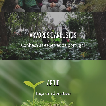
ÁRVORES E ARBUSTOS
Conheça as espécies de portugal
APOIE
Faça um donativo