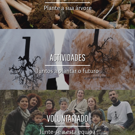
Plante a sua árvore
ACTIVIDADES
Juntos a plantar o futuro
VOLUNTARIADO
Junte-se a esta equipa