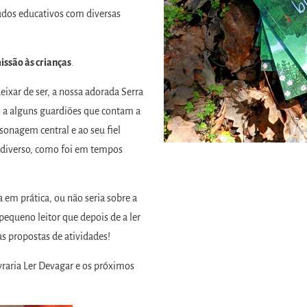
údos educativos com diversas
issão às crianças
.
ixar de ser, a nossa adorada Serra
 a alguns guardiões que contam a
rsonagem central e ao seu fiel
iodiverso, como foi em tempos
 em prática, ou não seria sobre a
pequeno leitor que depois de a ler
s propostas de atividades!
vraria Ler Devagar e os próximos