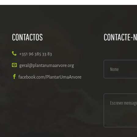
CONTACTOS
CONTACTE-
+351 96 385 33 83
geral@plantarumaarvore.org
facebook.com/PlantarUmaArvore