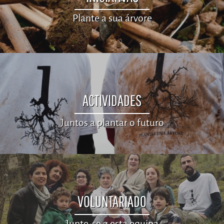
Plante a sua árvore
ACTIVIDADES
Juntos a plantar o futuro
VOLUNTARIADO
Junte-se a esta equipa