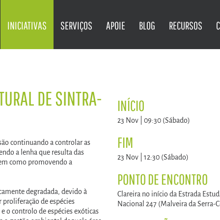
INICIATIVAS
SERVIÇOS
APOIE
BLOG
RECURSOS
URAL DE SINTRA-
INÍCIO
23 Nov | 09:30 (Sábado)
FIM
são continuando a controlar as
endo a lenha que resulta das
23 Nov | 12:30 (Sábado)
, bem como promovendo a
PONTO DE ENCONTRO
gicamente degradada, devido à
Clareira no início da Estrada Estu
r proliferação de espécies
Nacional 247 (Malveira da Serra-C
e o controlo de espécies exóticas