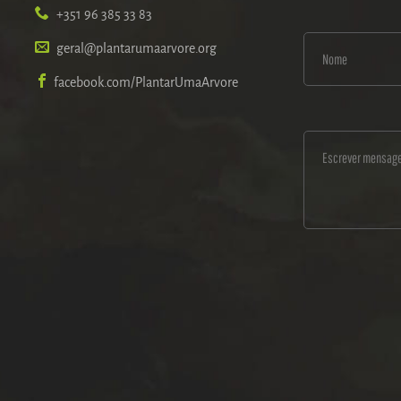
+351 96 385 33 83
geral@plantarumaarvore.org
facebook.com/PlantarUmaArvore