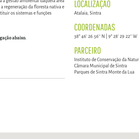
 a gestão ambiental daquela área
LOCALIZAÇÃO
 regeneração da floresta nativa e
tituir os sistemas e funções
Atalaia, Sintra
COORDENADAS
38° 46' 26.56'' N | 9° 28' 29.22'' W
igação abaixo.
PARCEIRO
Instituto de Conservação da Natur
Câmara Municipal de Sintra
Parques de Sintra Monte da Lua