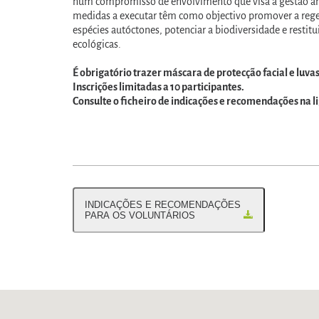
num compromisso de envolvimento que visa a gestão amb
medidas a executar têm como objectivo promover a regen
espécies autóctones, potenciar a biodiversidade e restitu
ecológicas.
É obrigatório trazer máscara de protecção facial e luvas
Inscrições limitadas a 10 participantes.
Consulte o ficheiro de indicações e recomendações na l
INDICAÇÕES E RECOMENDAÇÕES
PARA OS VOLUNTÁRIOS