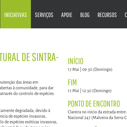
INICIATIVAS
SERVIÇOS
APOIE
BLOG
RECURSOS
URAL DE SINTRA-
INÍCIO
17 Mai | 09:30 (Domingo)
FIM
nutenção das áreas em
 abertas à comunidade, para dar
17 Mai | 12:30 (Domingo)
através do controlo de espécies
PONTO DE ENCONTRO
gicamente degradada, devido à
Clareira no início da estrada entre
ência de espécies invasoras,
Nacional 247 (Malveira da Serra-C
o de espécies exóticas invasoras,