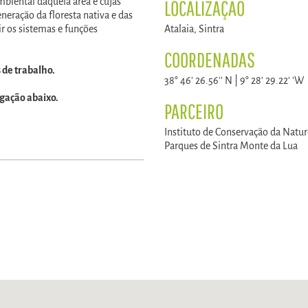
iental daquela área e cujas
LOCALIZAÇÃO
eração da floresta nativa e das
ir os sistemas e funções
Atalaia, Sintra
COORDENADAS
 de trabalho.
38° 46' 26.56'' N | 9° 28' 29.22' 'W
igação abaixo.
PARCEIRO
Instituto de Conservação da Natur
Parques de Sintra Monte da Lua