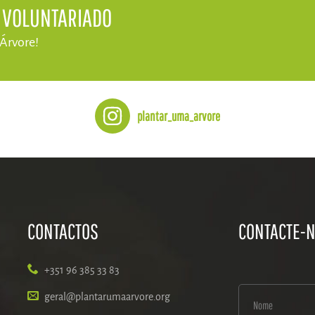
E VOLUNTARIADO
 Árvore!
plantar_uma_arvore
CONTACTOS
CONTACTE-
+351 96 385 33 83
geral@plantarumaarvore.org