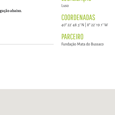
Luso
igação abaixo.
COORDENADAS
40° 22' 48.3" N | 8° 22' 19.1" W
PARCEIRO
Fundação Mata do Bussaco