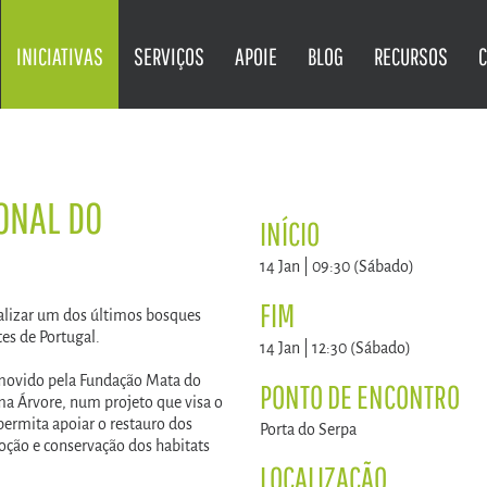
INICIATIVAS
SERVIÇOS
APOIE
BLOG
RECURSOS
ONAL DO
INÍCIO
14 Jan | 09:30 (Sábado)
FIM
alizar um dos últimos bosques
es de Portugal.
14 Jan | 12:30 (Sábado)
omovido pela Fundação Mata do
PONTO DE ENCONTRO
a Árvore, num projeto que visa o
ermita apoiar o restauro dos
Porta do Serpa
moção e conservação dos habitats
LOCALIZAÇÃO