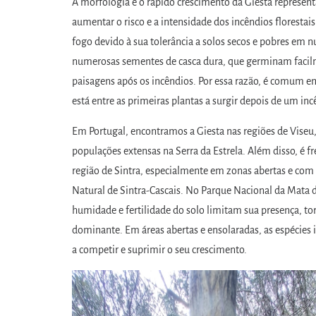
A morfologia e o rápido crescimento da Giesta repres
aumentar o risco e a intensidade dos incêndios florestai
fogo devido à sua tolerância a solos secos e pobres em n
numerosas sementes de casca dura, que germinam faci
paisagens após os incêndios. Por essa razão, é comum em
está entre as primeiras plantas a surgir depois de um inc
Em Portugal, encontramos a Giesta nas regiões de Viseu
populações extensas na Serra da Estrela. Além disso, é
região de Sintra, especialmente em zonas abertas e com
Natural de Sintra-Cascais. No Parque Nacional da Mata d
humidade e fertilidade do solo limitam sua presença, 
dominante. Em áreas abertas e ensolaradas, as espécies
a competir e suprimir o seu crescimento.