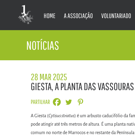
HOME
A ASSOCIAÇÃO
VOLUNTARIADO
NOTÍCIAS
28 MAR 2025
GIESTA, A PLANTA DAS VASSOURAS
PARTILHAR
A Giesta (
Cytisus striatus
) é um arbusto caducifólio da fa
pode atingir até três metros de altura. É uma planta na
comum no norte de Marrocos e no restante da Península 