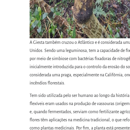
A Giesta também cruzou o Atlântico e é considerada uma
Unidos. Sendo uma leguminosa, tem a capacidade de fix
por meio de simbiose com bactérias fixadoras de nitrogên
inicialmente introduzida para o controlo da erosão do so
considerada uma praga, especialmente na Califórnia, o
incêndios florestais.
Tem sido utilizada pelo ser humano ao longo da históri
flexíveis eram usados na produção de vassouras (orige
e, quando fermentados, serviam como fertilizante agrícol
flores têm aplicações na medicina tradicional, o que refo
como plantas medicinais. Por fim, a planta está presente