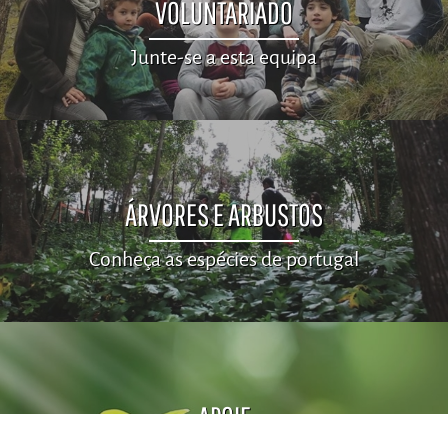
VOLUNTARIADO
Junte-se a esta equipa
ÁRVORES E ARBUSTOS
Conheça as espécies de portugal
APOIE