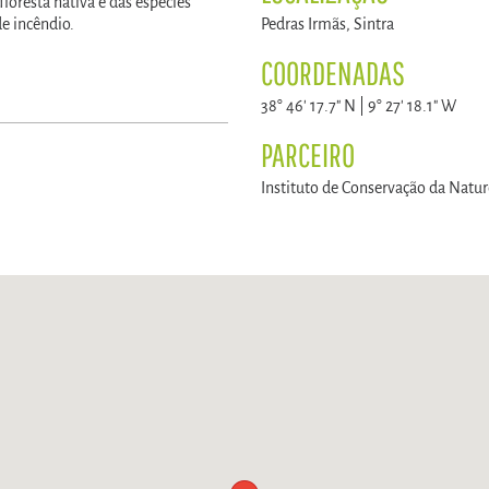
oresta nativa e das espécies
de incêndio.
Pedras Irmãs, Sintra
COORDENADAS
38° 46' 17.7" N | 9° 27' 18.1" W
PARCEIRO
Instituto de Conservação da Natur