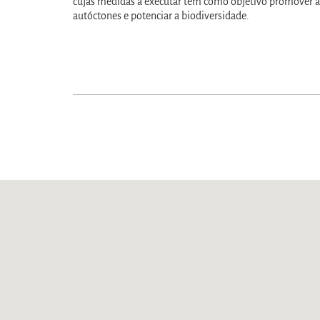
cujas medidas a executar têm como objetivo promover a
autóctones e potenciar a biodiversidade.