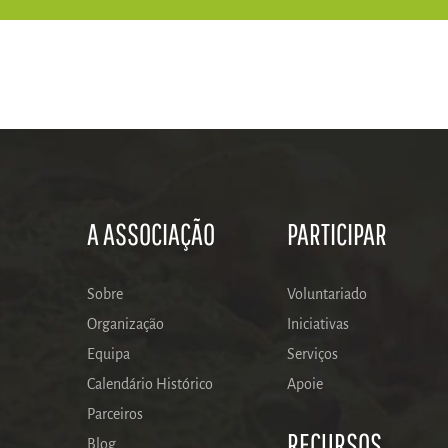
A ASSOCIAÇÃO
PARTICIPAR
Sobre
Voluntariado
Organização
Iniciativas
Equipa
Serviços
Calendário Histórico
Apoie
Parceiros
RECURSOS
Blog