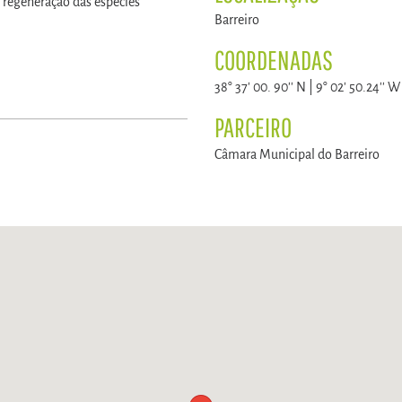
 regeneração das espécies
Barreiro
COORDENADAS
38° 37' 00. 90'' N | 9° 02' 50.24'' W
PARCEIRO
Câmara Municipal do Barreiro