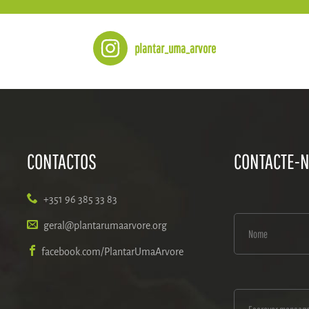
plantar_uma_arvore
CONTACTOS
CONTACTE-
+351 96 385 33 83
geral@plantarumaarvore.org
facebook.com/PlantarUmaArvore