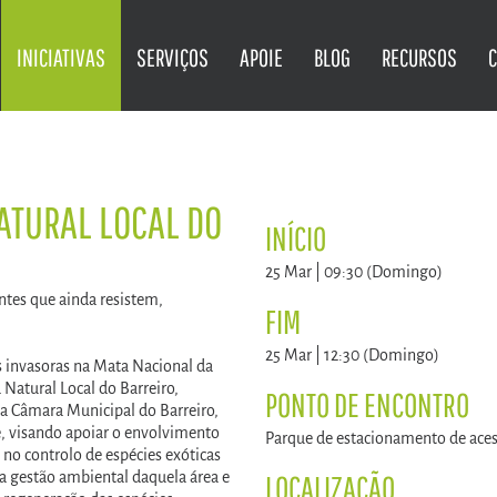
INICIATIVAS
SERVIÇOS
APOIE
BLOG
RECURSOS
ATURAL LOCAL DO
INÍCIO
25 Mar | 09:30 (Domingo)
ntes que ainda resistem,
FIM
25 Mar | 12:30 (Domingo)
es invasoras na Mata Nacional da
Natural Local do Barreiro,
PONTO DE ENCONTRO
la Câmara Municipal do Barreiro,
, visando apoiar o envolvimento
Parque de estacionamento de ace
no controlo de espécies exóticas
 gestão ambiental daquela área e
LOCALIZAÇÃO